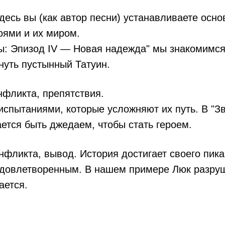
есь вы (как автор песни) устанавливаете осно
оями и их миром.
ы: Эпизод IV — Новая надежда" мы знакомимс
нуть пустынный Татуин.
нфликта, препятствия.
испытаниями, которые усложняют их путь. В "З
ется быть джедаем, чтобы стать героем.
фликта, вывод. История достигает своего пика
 удовлетворенным. В нашем примере Люк разру
ается.