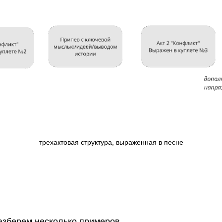
трехактовая структура, выраженная в песне
азберем несколько примеров.