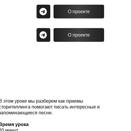
О проекте
О проекте
В этом уроке мы разберем как приемы
сторителлинга помогают писать интересные и
запоминающиеся песни.
Время урока
20 минут