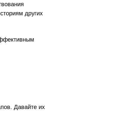
твования
историям других
 эффективным
апов. Давайте их