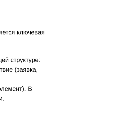
ряется ключевая
ей структуре:
твие (заявка,
лемент). В
и.