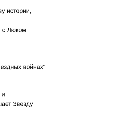
ву истории,
я с Люком
вездных войнах"
 и
шает Звезду