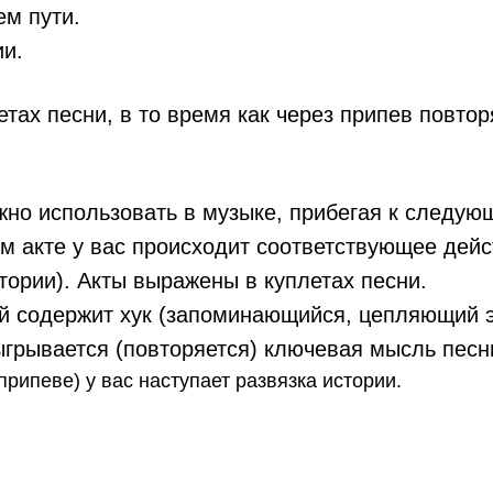
ем пути.
ии.
етах песни, в то время как через припев повто
но использовать в музыке, прибегая к следующ
ом акте у вас происходит соответствующее дейс
тории). Акты выражены в куплетах песни.
ый содержит хук (запоминающийся, цепляющий э
ыгрывается (повторяется) ключевая мысль песн
припеве) у вас наступает развязка истории.