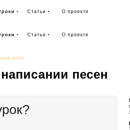
уроки
Статьи
О проекте
уроки
Статьи
О проекте
сании песен
 написании песен
урок?