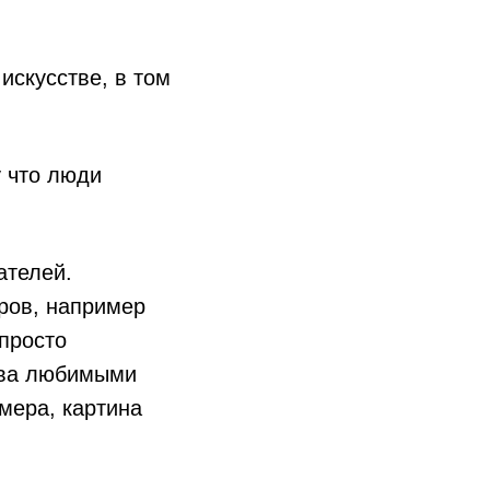
искусстве, в том
у что люди
ателей.
ров, например
 просто
тва любимыми
мера, картина