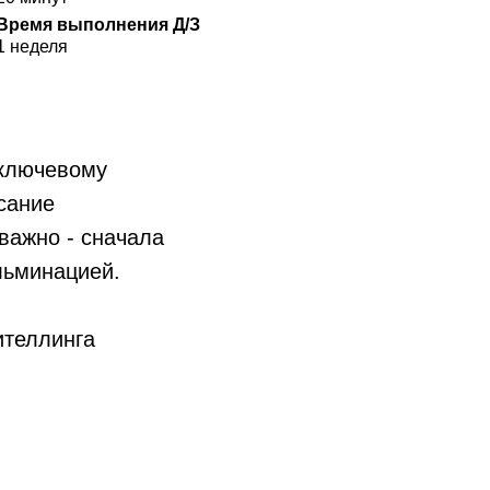
Время выполнения Д/З
1 неделя
 ключевому
исание
важно - сначала
льминацией.
ителлинга