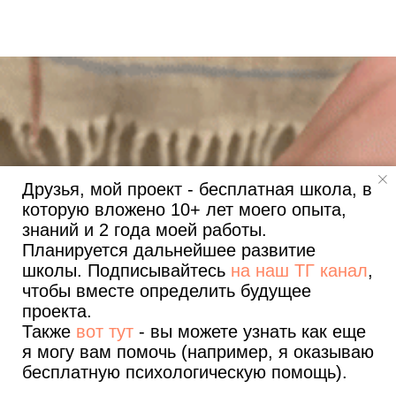
Друзья, мой проект - бесплатная школа, в
которую вложено 10+ лет моего опыта,
знаний и 2 года моей работы.
Планируется дальнейшее развитие
школы. Подписывайтесь
на наш ТГ канал
,
чтобы вместе определить будущее
проекта.
Также
вот тут
- вы можете узнать как еще
я могу вам помочь (например, я оказываю
бесплатную психологическую помощь).
Все уроки
Полезные статьи
О проекте и авторе