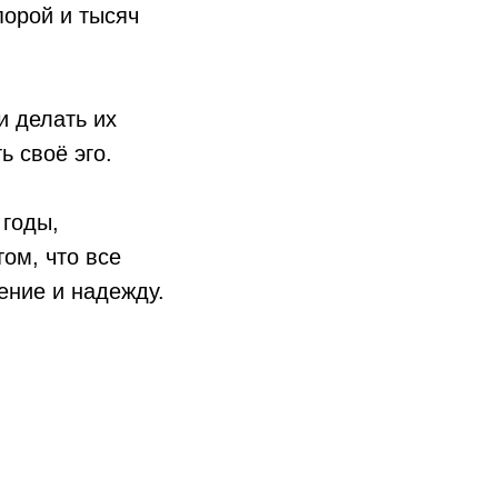
порой и тысяч
и делать их
 своё эго.
 годы,
ом, что все
ение и надежду.