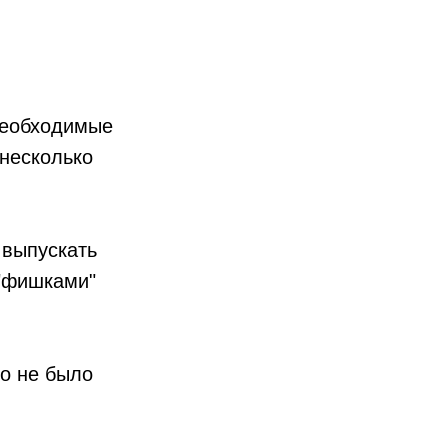
необходимые
 несколько
 выпускать
 "фишками"
то не было