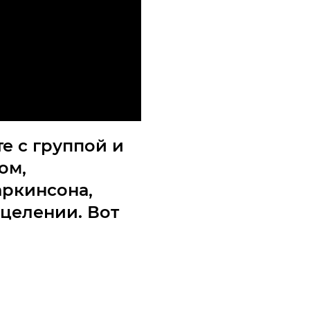
е с группой и
ом,
аркинсона,
целении. Вот