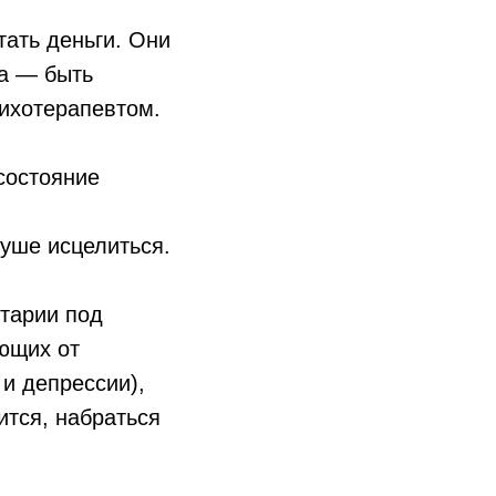
тать деньги. Они
та — быть
сихотерапевтом.
состояние
душе исцелиться.
нтарии под
ющих от
и депрессии),
ится, набраться