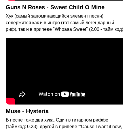
Guns N Roses - Sweet Child O Mine
Хук (самый запоминающийся элемент песни)
содержится как и в интро (тот самый легендарный
риф), так и в припеве "Whoaaa Sweet" (2.00 - тайм код)
Muse - Hysteria
В песне тоже два хука. Один в гитарном риффе
(таймкод: 0.23), другой в припеве "'Cause I want it now,