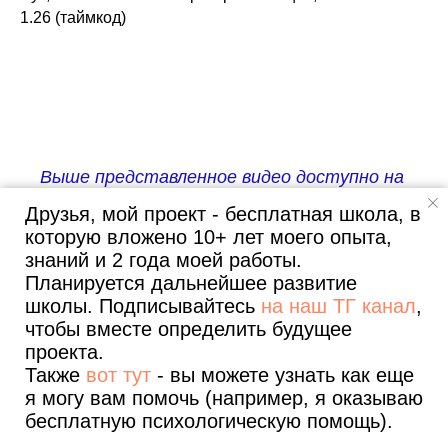
1.26 (таймкод)
Выше представленное видео доступно на
YouTube (если нет доступа - вы можете
Друзья, мой проект - бесплатная школа, в
послушать
аудио песни ВК
о
которой идет
которую вложено 10+ лет моего опыта,
речь выше).
Вот ссылка!
знаний и 2 года моей работы.
Планируется дальнейшее развитие
школы. Подписывайтесь
на наш ТГ канал
,
Обратите внимание на схему ниже. Мы
чтобы вместе определить будущее
проекта.
весь этот урок будем на ее основании
Также
вот тут
- вы можете узнать как еще
разбирать приемы написания хуков.
я могу вам помочь (например, я оказываю
Специально избегаю более сложных
бесплатную психологическую помощь).
Все уроки
Полезные статьи
О проекте и авторе
схем (например, полноценного нотного