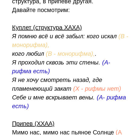
структура, в припеве другая.
Давайте посмотрим:
Куплет (структура XAXA)
Я помню всё и всё забыл: кого искал
(B -
монорифма),
кого любил
(B - монорифма),
.
Я проходил сквозь эти стены.
(А-
рифма есть)
Я не хочу смотреть назад, где
пламенеющий закат
(X - рифмы нет)
Себе и мне вскрывает вены.
(А- рифма
есть)
Припев (XXAA)
Мимо нас, мимо нас пьяное Солнце
(A