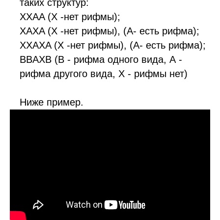
таких структур:
XXAA (X -нет рифмы);
XAXA (X -нет рифмы), (A- есть рифма);
ХХАХA (X -нет рифмы), (A- есть рифма);
BBAXB (B - рифма одного вида, А -
рифма другого вида, X - рифмы нет)
Ниже пример.