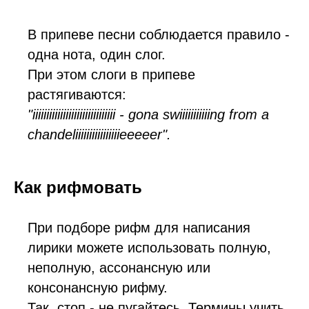
В припеве песни соблюдается правило -
одна нота, один слог.
При этом слоги в припеве
растягиваются:
"iiiiiiiiiiiiiiiiiiiiiiiiiiiiii - gona swiiiiiiiiiiing from a
chandeliiiiiiiiiiiiiiiieeeeer".
Как рифмовать
При подборе рифм для написания
лирики можете использовать полную,
неполную, ассонансную или
консонансную рифму.
Так, стоп - не пугайтесь. Термины учить