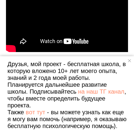
Бумбокс - Вахтерам
Друзья, мой проект - бесплатная школа, в
которую вложено 10+ лет моего опыта,
знаний и 2 года моей работы.
Планируется дальнейшее развитие
школы. Подписывайтесь
на наш ТГ канал
,
чтобы вместе определить будущее
проекта.
Выше представленное видео доступно на
Также
вот тут
- вы можете узнать как еще
YouTube (если нет доступа - вы можете
я могу вам помочь (например, я оказываю
послушать
аудио песни ВК
о
которой идет
бесплатную психологическую помощь).
Все уроки
Полезные статьи
О проекте и авторе
речь выше).
Вот ссылка!