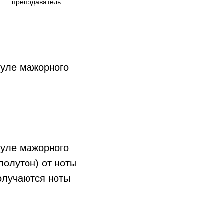
преподаватель.
муле мажорного
муле мажорного
полутон) от ноты
Получаются ноты