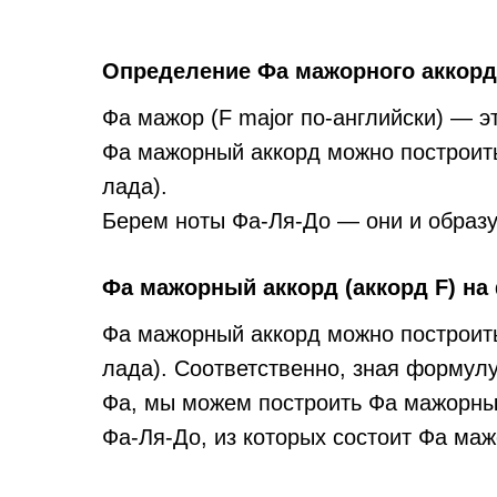
Определение Фа мажорного аккорда
Фа мажор (F major по-английски) — эт
Фа мажорный аккорд можно построить,
лада).
Берем ноты Фа-Ля-До — они и образу
Фа мажорный аккорд (аккорд F) на
Фа мажорный аккорд можно построить,
лада). Соответственно, зная формулу
Фа, мы можем построить Фа мажорный
Фа-Ля-До, из которых состоит Фа маж