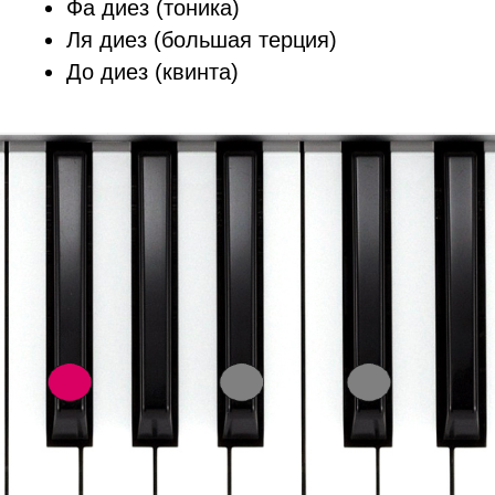
Фа диез (тоника)
Ля диез (большая терция)
До диез (квинта)