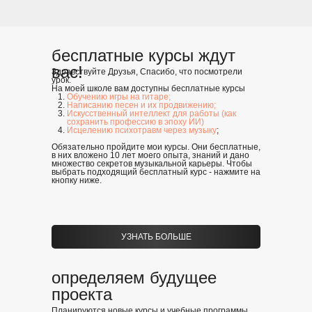
бесплатные курсы ждут
вас!
Здравствуйте Друзья, Спасибо, что посмотрели
урок.
На моей школе вам доступны бесплатные курсы
Обучению игры на гитаре;
Написанию песен и их продвижению;
Искусственный интеллект для работы (как
сохранить профессию в эпоху ИИ)
Исцелению психотравм через музыку
;
Обязательно пройдите мои курсы. Они бесплатные,
в них вложено 10 лет моего опыта, знаний и дано
множество секретов музыкальной карьеры. Чтобы
выбрать подходящий бесплатный курс - нажмите на
кнопку ниже.
УЗНАТЬ БОЛЬШЕ
определяем будущее
проекта
Планируются новые курсы и учебные программы.