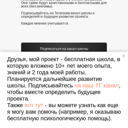
Они также будут качественными и бесплатными для
всех (без рекламы).
Подписывайтесь на Телеграм канал школы и
определяйте будущее развитие проекта.
Каждое мнение учитывается.
Подписаться на канал школы
Друзья, мой проект - бесплатная школа, в
которую вложено 10+ лет моего опыта,
знаний и 2 года моей работы.
Планируется дальнейшее развитие
школы. Подписывайтесь
на наш ТГ канал
,
чтобы вместе определить будущее
ХОТИТЕ
проекта.
ОТБЛАГОДАРИТЬ -
Также
вот тут
- вы можете узнать как еще
Хотите написать отзыв о проекте или нашли
ошибку - напишите мне в
Телеграмм
. Буду
НАПИШИТЕ ОТЗЫВ
я могу вам помочь (например, я оказываю
благодарен.
Там же можно обсудить сотрудничество (рекламу не
бесплатную психологическую помощь).
продаю).
Все уроки
Полезные статьи
О проекте и авторе