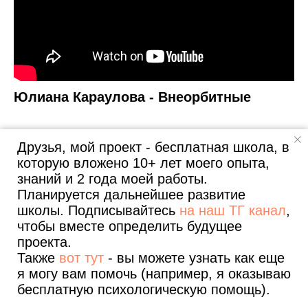
Юлиана Караулова - Внеорбитные
Ниже пример:
Друзья, мой проект - бесплатная школа, в
Миллионы глаз смотрят на
нас (А)
.
которую вложено 10+ лет моего опыта,
Делят на Венеру и на
Марс (А).
знаний и 2 года моей работы.
Планируется дальнейшее развитие
Мы наденем
солнцезащитные (B).
школы. Подписывайтесь
на наш ТГ канал
,
Мы с тобой
внеорбитные. (B)
чтобы вместе определить будущее
проекта.
Также
вот тут
- вы можете узнать как еще
я могу вам помочь (например, я оказываю
в структуре ABAB: строки рифмуются
бесплатную психологическую помощь).
Все уроки
Полезные статьи
О проекте и авторе
через одну, создавая динамичное